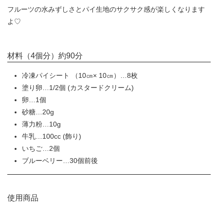
フルーツの水みずしさとパイ生地のサクサク感が楽しくなります
よ♡
材料（4個分）約90分
冷凍パイシート （10㎝× 10㎝）…8枚
塗り卵…1/2個 (カスタードクリーム)
卵…1個
砂糖…20g
薄力粉…10g
牛乳…100cc (飾り)
いちご…2個
ブルーベリー…30個前後
使用商品