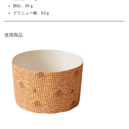
卵白…95ｇ
グラニュー糖…63ｇ
使用商品