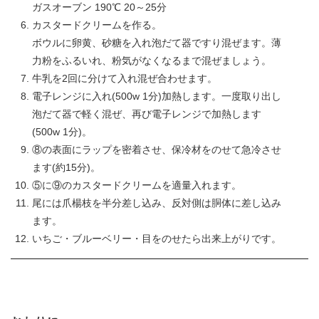
ガスオーブン 190℃ 20～25分
カスタードクリームを作る。
ボウルに卵黄、砂糖を入れ泡だて器ですり混ぜます。薄
力粉をふるいれ、粉気がなくなるまで混ぜましょう。
牛乳を2回に分けて入れ混ぜ合わせます。
電子レンジに入れ(500w 1分)加熱します。一度取り出し
泡だて器で軽く混ぜ、再び電子レンジで加熱します
(500w 1分)。
⑧の表面にラップを密着させ、保冷材をのせて急冷させ
ます(約15分)。
⑤に⑨のカスタードクリームを適量入れます。
尾には爪楊枝を半分差し込み、反対側は胴体に差し込み
ます。
いちご・ブルーベリー・目をのせたら出来上がりです。