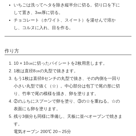
いちごは洗ってヘタを除き縦半分に切る。切り口を下に
して置き、3㎜厚に切る。
チョコレート（ホワイト、スイート）を湯せんで溶か
し、コルヌに入れ、目を作る。
作り方
10 × 10㎝に切ったパイシートを2枚用意します。
1枚は直径8㎝の丸型で抜きます。
もう1枚は直径8センチの丸型で抜き、その内側を一回り
小さい丸型で抜く（☆）。中心部分は包丁で尾の形に切
り、竹串で尾の模様を描き、卵を塗ります。
②のふちにスプーンで卵を塗り、③の☆を重ねる。☆の
表面にも卵を塗ります。
残り3個分も同様に準備し、天板に並べオーブンで焼きま
す。
電気オーブン 200℃ 20～25分