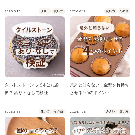
2026.6.19
タルト
使い方
2026.6.12
使い方
その他
タルトストーンって本当に必
意外と知らない 金型を長持ち
要？ あり・なしで検証
させる4つのポイント
2026.5.29
使い方
その他
2024.1.26
カヌレ
使い方