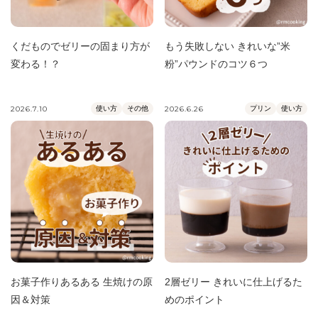
くだものでゼリーの固まり方が
もう失敗しない きれいな”米
変わる！？
粉”パウンドのコツ６つ
2026.7.10
使い方
その他
2026.6.26
プリン
使い方
お菓子作りあるある 生焼けの原
2層ゼリー きれいに仕上げるた
因＆対策
めのポイント