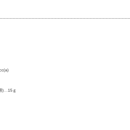
)
c(a)
)…15ｇ