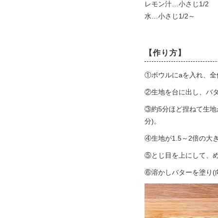
レモン汁…小さじ1/2
水…小さじ1/2～
【作り方】
①ボウルにaを入れ、
②生地を台に出し、バ
③約5分ほど捏ねて生地
分)。
④生地が1.5～2倍の
⑤とじ目を上にして、め
⑥溶かしバターを塗り(