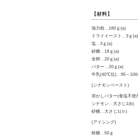
【材料】
強力粉…180ｇ(a)
ドライイースト…3ｇ(a
塩…3ｇ(a)
砂糖…18ｇ(a)
全卵…20ｇ(a)
バター…20ｇ(a)
牛乳(40℃位)…95～100c
(シナモンペースト)
溶かしバター(食塩不使用
シナモン…大さじ1(b)
砂糖…大さじ1(ｂ)
(アイシング)
粉糖…50ｇ