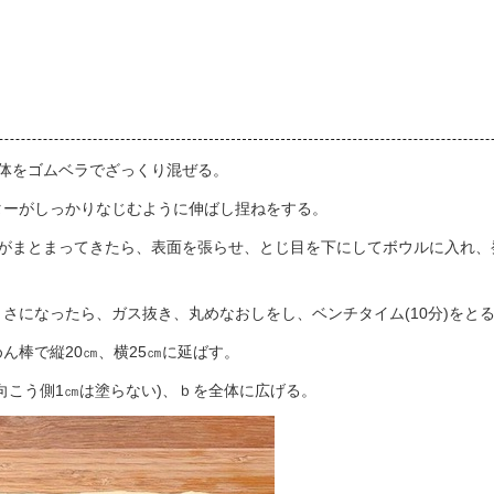
全体をゴムベラでざっくり混ぜる。
ターがしっかりなじむように伸ばし捏ねをする。
がまとまってきたら、表面を張らせ、とじ目を下にしてボウルに入れ、発
大きさになったら、ガス抜き、丸めなおしをし、ベンチタイム(10分)をと
ん棒で縦20㎝、横25㎝に延ばす。
向こう側1㎝は塗らない)、ｂを全体に広げる。