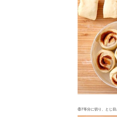
⑧7等分に切り、とじ目