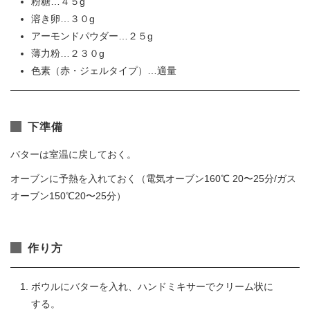
粉糖…４５g
溶き卵…３０g
アーモンドパウダー…２５g
薄力粉…２３０g
色素（赤・ジェルタイプ）…適量
下準備
バターは室温に戻しておく。
オーブンに予熱を入れておく（電気オーブン160℃ 20〜25分/ガス
オーブン150℃20〜25分）
作り方
ボウルにバターを入れ、ハンドミキサーでクリーム状に
する。