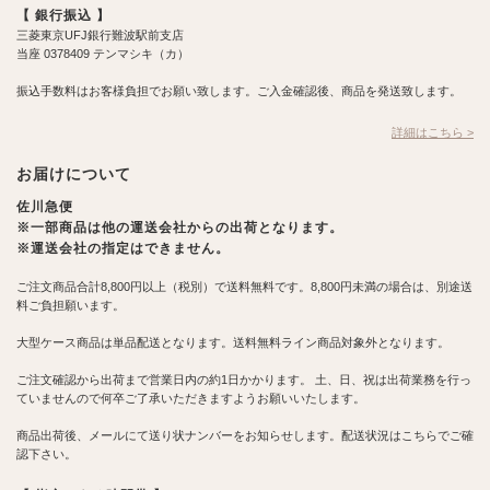
【 銀行振込 】
三菱東京UFJ銀行難波駅前支店
当座 0378409 テンマシキ（カ）
振込手数料はお客様負担でお願い致します。ご入金確認後、商品を発送致します。
詳細はこちら >
お届けについて
佐川急便
※一部商品は他の運送会社からの出荷となります。
※運送会社の指定はできません。
ご注文商品合計8,800円以上（税別）で送料無料です。8,800円未満の場合は、別途送
料ご負担願います。
大型ケース商品は単品配送となります。送料無料ライン商品対象外となります。
ご注文確認から出荷まで営業日内の約1日かかります。 土、日、祝は出荷業務を行っ
ていませんので何卒ご了承いただきますようお願いいたします。
商品出荷後、メールにて送り状ナンバーをお知らせします。配送状況はこちらでご確
認下さい。