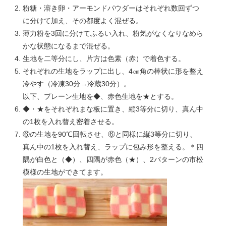
粉糖・溶き卵・アーモンドパウダーはそれぞれ数回ずつ
に分けて加え、その都度よく混ぜる。
薄力粉を3回に分けてふるい入れ、粉気がなくなりなめら
かな状態になるまで混ぜる。
生地を二等分にし、片方は色素（赤）で着色する。
それぞれの生地をラップに出し、4㎝角の棒状に形を整え
冷やす（冷凍30分→冷蔵30分）。
以下、プレーン生地を◆、赤色生地を★とする。
◆・★をそれぞれまな板に置き、縦3等分に切り、真ん中
の1枚を入れ替え密着させる。
⑥の生地を90℃回転させ、⑥と同様に縦3等分に切り、
真ん中の1枚を入れ替え、ラップに包み形を整える。＊四
隅が白色と（◆）、四隅が赤色（★）、2パターンの市松
模様の生地ができてます。