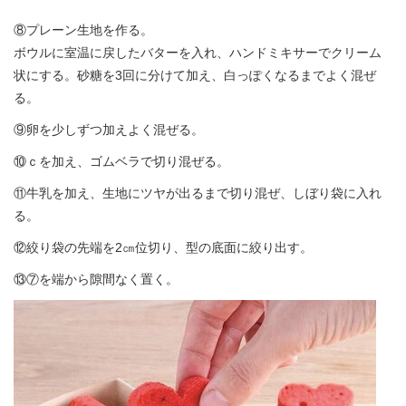
⑧プレーン生地を作る。
ボウルに室温に戻したバターを入れ、ハンドミキサーでクリーム
状にする。砂糖を3回に分けて加え、白っぽくなるまでよく混ぜ
る。
⑨卵を少しずつ加えよく混ぜる。
⑩ｃを加え、ゴムベラで切り混ぜる。
⑪牛乳を加え、生地にツヤが出るまで切り混ぜ、しぼり袋に入れ
る。
⑫絞り袋の先端を2㎝位切り、型の底面に絞り出す。
⑬⑦を端から隙間なく置く。