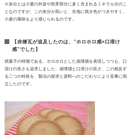
※灰分とは小麦の外皮や胚芽部分に多く含まれるミネラル分のこ
となのですが、この灰分が高いと、生地に焼き色がつきやすく、
小麦の風味をより感じられるのです。
【赤煉瓦が追及したのは、”ホロホロ感×口溶け
感”でした】
焼菓子の特徴である、ホロホロとした崩壊感を表現しつつも、口
溶けの良さも追求しました。崩壊感と口溶けの良さ、この相反す
る二つの特長を、製法の探求と原料へのこだわりにより見事に両
立したのです。