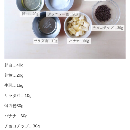
卵白…40g
卵黄…20g
牛乳…15g
サラダ油…10g
薄力粉30g
バナナ…60g
チョコチップ…30g