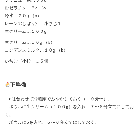
グラニュー糖…３０g
粉ゼラチン…５g （a）
冷水…２０g （a）
レモンのしぼり汁…小さじ１
生クリーム…１００g
生クリーム…５０g （b）
コンデンスミルク…１０g （b）
いちご（小粒）…５個
下準備
・aは合わせて冷蔵庫でふやかしておく（１０分〜）。
・ボウルに生クリーム（１００g）を入れ、７〜８分立てにしてお
く。
・ボウルにbを入れ、５〜６分立てにしておく。